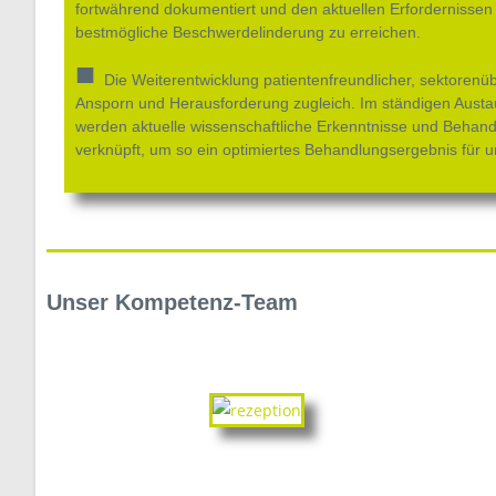
fortwährend dokumentiert und den aktuellen Erfordernissen
bestmögliche Beschwerdelinderung zu erreichen.
■
Die Weiterentwicklung patientenfreundlicher, sektorenü
Ansporn und Herausforderung zugleich. Im ständigen Austa
werden aktuelle wissenschaftliche Erkenntnisse und Beha
verknüpft, um so ein optimiertes Behandlungsergebnis für u
Unser Kompetenz-Team