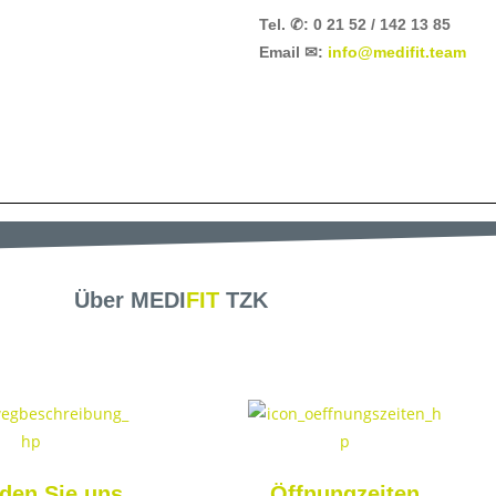
Tel. ✆: 0 21 52 / 142 13 85
Email ✉:
info@medifit.team
Über
MEDI
FIT
TZK
nden Sie uns
Öffnungzeiten