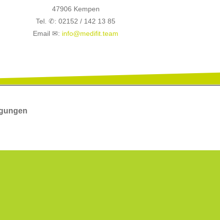
47906 Kempen
Tel. ✆: 02152 / 142 13 85
Email ✉:
info@medifit.team
ngungen